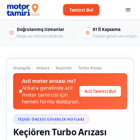
Tamirci Bul
Doğrulanmış Uzmanlar
81 İl Kapsama
Belge ve referans kontrolü
Türkiye geneli tam erişim
Anasayfa
›
Ankara
›
Keçiören
›
Turbo Arızası
Acil motor arızası mı?
Ankara genelinde acil
Acil Tamirci Bul
motor tamircisi için
hemen formu doldurun.
TEŞHIS ÖNCESI GÜVENLIK NOTLARI
Keçiören Turbo Arızası