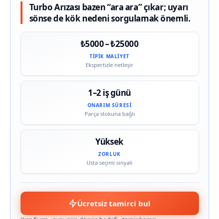
Turbo Arızası bazen “ara ara” çıkar; uyarı
sönse de kök nedeni sorgulamak önemli.
₺5000 – ₺25000
TIPIK MALIYET
Ekspertizle netleşir
1–2 iş günü
ONARIM SÜRESI
Parça stokuna bağlı
Yüksek
ZORLUK
Usta seçimi sinyali
Ücretsiz tamirci bul