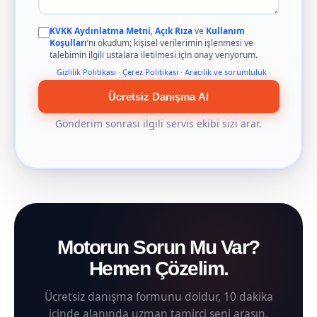
KVKK Aydınlatma Metni
,
Açık Rıza
ve
Kullanım
Koşulları
’nı okudum; kişisel verilerimin işlenmesi ve
talebimin ilgili ustalara iletilmesi için onay veriyorum.
Gizlilik Politikası
·
Çerez Politikası
·
Aracılık ve sorumluluk
Ücretsiz Danışma Al
Gönderim sonrası ilgili servis ekibi sizi arar.
Motorun Sorun Mu Var?
Hemen Çözelim.
Ücretsiz danışma formunu doldur, 10 dakika
içinde alanında uzman tamirci seni arasın.