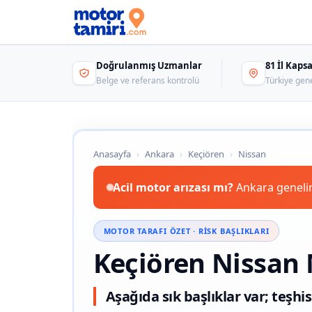
Doğrulanmış Uzmanlar
81 İl Kap
Belge ve referans kontrolü
Türkiye gen
Anasayfa
›
Ankara
›
Keçiören
›
Nissan
Acil motor arızası mı?
Ankara genelin
MOTOR TARAFI ÖZET · RISK BAŞLIKLARI
Keçiören Nissan 
Aşağıda sık başlıklar var; teşhis