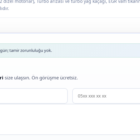
 dizel motorlar), Turbo arızası ve turbo yağ kaçağı, EGR valfi tıkanma
ıdır.
ün; tamir zorunluluğu yok.
ri
size ulaşsın. Ön görüşme ücretsiz.