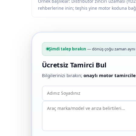
Örnek başlıklar: Distribütör zinciri uzaması (YD22
rehberlerine inin; teşhis yine motor koduna bağl
Şimdi talep bırakın
— dönüş çoğu zaman aynı g
Ücretsiz Tamirci Bul
Bilgilerinizi bırakın;
onaylı motor tamircile