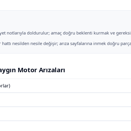
liyet notlarıyla doldurulur; amaç doğru beklenti kurmak ve gereksiz
attı nesilden nesile değişir; arıza sayfalarına inmek doğru parça ve
aygın Motor Arızaları
rlar)