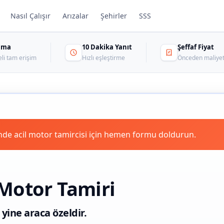
Nasıl Çalışır
Arızalar
Şehirler
SSS
sama
10 Dakika Yanıt
Şeffaf Fiyat
eli tam erişim
Hızlı eşleştirme
Önceden maliyet
de acil motor tamircisi için hemen formu doldurun.
Motor Tamiri
 yine araca özeldir.