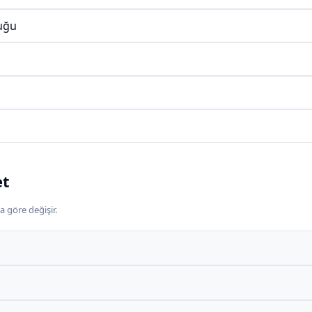
uğu
et
a göre değişir.