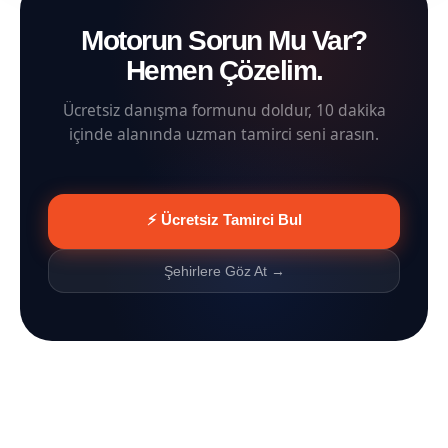
Motorun Sorun Mu Var?
Hemen Çözelim.
Ücretsiz danışma formunu doldur, 10 dakika
içinde alanında uzman tamirci seni arasın.
⚡ Ücretsiz Tamirci Bul
Şehirlere Göz At →