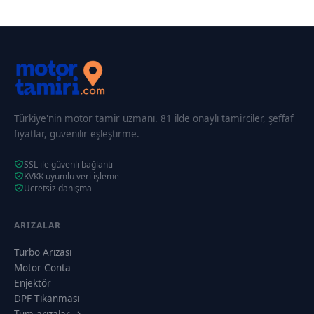
Türkiye'nin motor tamir uzmanı. 81 ilde onaylı tamirciler, şeffaf
fiyatlar, güvenilir eşleştirme.
SSL ile güvenli bağlantı
KVKK uyumlu veri işleme
Ücretsiz danışma
ARIZALAR
Turbo Arızası
Motor Conta
Enjektör
DPF Tıkanması
Tüm arızalar →