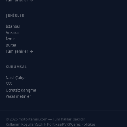
ŞEHIRLER
İstanbul
Ankara
İzmir
Bursa
Tüm şehirler →
KURUMSAL
Nasıl Çalışır
SSS
Ücretsiz danışma
Yasal metinler
© 2026 motortamiri.com — Tüm hakları saklıdır.
Kullanım Koşulları
Gizlilik Politikası
KVKK
Çerez Politikası