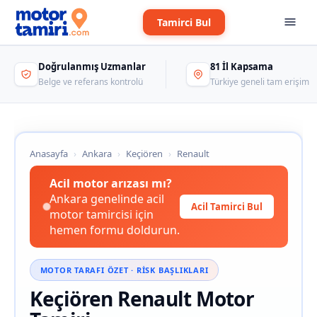
Tamirci Bul
Doğrulanmış Uzmanlar
81 İl Kapsama
Belge ve referans kontrolü
Türkiye geneli tam erişim
Anasayfa
›
Ankara
›
Keçiören
›
Renault
Acil motor arızası mı?
Ankara genelinde acil
Acil Tamirci Bul
motor tamircisi için
hemen formu doldurun.
MOTOR TARAFI ÖZET · RISK BAŞLIKLARI
Keçiören Renault Motor