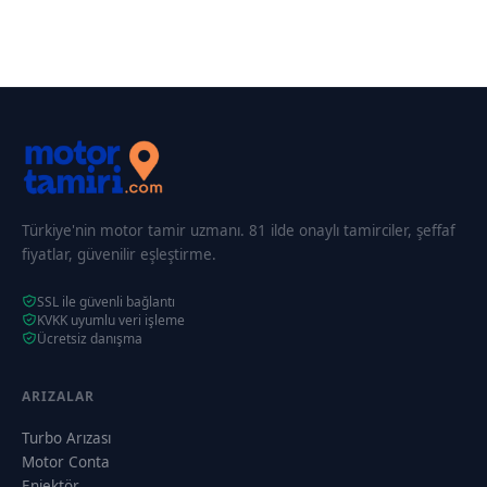
Türkiye'nin motor tamir uzmanı. 81 ilde onaylı tamirciler, şeffaf
fiyatlar, güvenilir eşleştirme.
SSL ile güvenli bağlantı
KVKK uyumlu veri işleme
Ücretsiz danışma
ARIZALAR
Turbo Arızası
Motor Conta
Enjektör