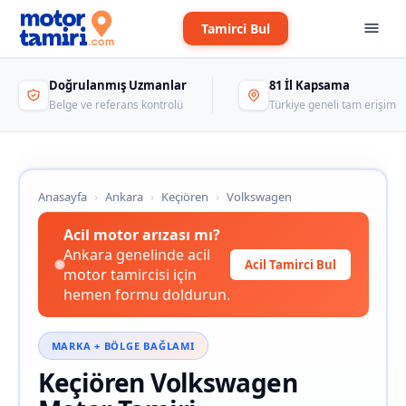
Tamirci Bul
Doğrulanmış Uzmanlar
81 İl Kapsama
Belge ve referans kontrolü
Türkiye geneli tam erişim
Anasayfa
›
Ankara
›
Keçiören
›
Volkswagen
Acil motor arızası mı?
Ankara genelinde acil
Acil Tamirci Bul
motor tamircisi için
hemen formu doldurun.
MARKA + BÖLGE BAĞLAMI
Keçiören Volkswagen