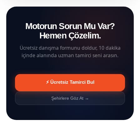
Motorun Sorun Mu Var?
Hemen Çözelim.
Ücretsiz danışma formunu doldur, 10 dakika
içinde alanında uzman tamirci seni arasın.
⚡ Ücretsiz Tamirci Bul
Şehirlere Göz At →