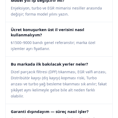
Model yılı işi değiştirir mi?
Enjeksiyon, turbo ve EGR mimarisi nesiller arasında
değişir; forma model yılını yazın.
Ücret konuşurken üst il verisini nasıl
kullanmalıyım?
₺1500–9000 bandı genel referanstır; marka özel
işlemler ayrı fiyatlanır.
Bu markada ilk bakılacak yerler neler?
Dizel parçacık filtresi (DPF) tıkanması, EGR valfi arızası,
Distribütör kayışı (diş kayışı) kopması riski, Turbo
arızası ve turbo yağ besleme tıkanması sık anılır; fakat
şikâyet aynı kelimeyle gelse bile alt neden farklı
olabilir.
Garanti dışındayım — süreç nasıl işler?