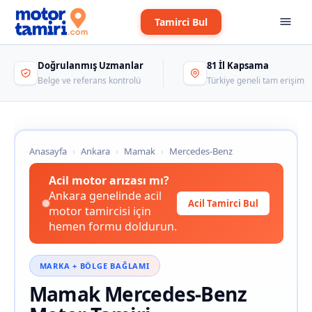
Tamirci Bul
Doğrulanmış Uzmanlar
81 İl Kapsama
Belge ve referans kontrolü
Türkiye geneli tam erişim
Anasayfa
›
Ankara
›
Mamak
›
Mercedes-Benz
Acil motor arızası mı?
Ankara genelinde acil
Acil Tamirci Bul
motor tamircisi için
hemen formu doldurun.
MARKA + BÖLGE BAĞLAMI
Mamak Mercedes-Benz