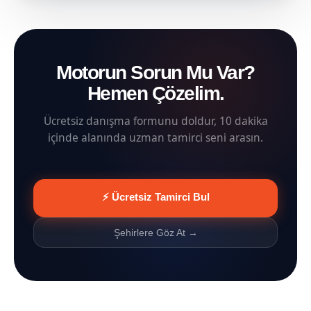
Motorun Sorun Mu Var?
Hemen Çözelim.
Ücretsiz danışma formunu doldur, 10 dakika
içinde alanında uzman tamirci seni arasın.
⚡ Ücretsiz Tamirci Bul
Şehirlere Göz At →