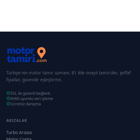
Türkiye'nin motor tamir uzmanı. 81 ilde onaylı tamirciler, şeffaf
fiyatlar, güvenilir eşleştirme.
SSL ile güvenli bağlantı
KVKK uyumlu veri işleme
Ücretsiz danışma
ARIZALAR
Turbo Arızası
Motor Conta