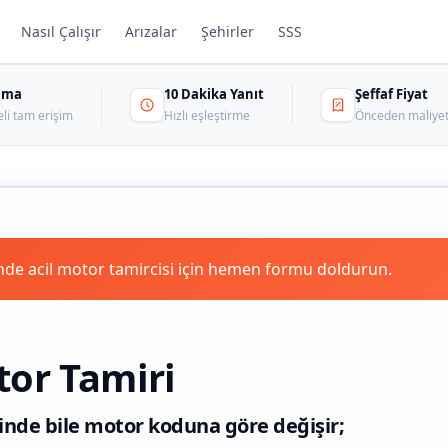
Nasıl Çalışır
Arızalar
Şehirler
SSS
sama
10 Dakika Yanıt
Şeffaf Fiyat
eli tam erişim
Hızlı eşleştirme
Önceden maliyet
de acil motor tamircisi için hemen formu doldurun.
tor Tamiri
içinde bile motor koduna göre değişir;