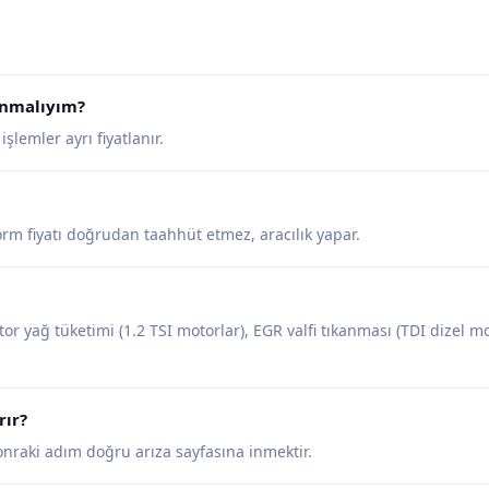
lanmalıyım?
lemler ayrı fiyatlanır.
tform fiyatı doğrudan taahhüt etmez, aracılık yapar.
or yağ tüketimi (1.2 TSI motorlar), EGR valfi tıkanması (TDI dizel mot
rır?
sonraki adım doğru arıza sayfasına inmektir.