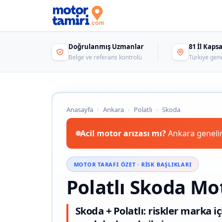
Doğrulanmış Uzmanlar
81 İl Kap
Belge ve referans kontrolü
Türkiye gen
Anasayfa
›
Ankara
›
Polatlı
›
Skoda
Acil motor arızası mı?
Ankara genelin
MOTOR TARAFI ÖZET · RISK BAŞLIKLARI
Polatlı Skoda Mo
Skoda + Polatlı: riskler marka 