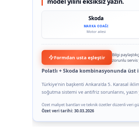
model yılını eksiksiz yazın.
Skoda
MARKA ODAĞI
Motor ailesi
Bilgi paylaştıkç
Formdan usta eşleştir
zorunlu servis
Polatlı + Skoda kombinasyonunda üst il 
Türkiye'nin başkenti Ankara'da 5. Karasal ikl
soğutma sistemi ve antifriz sorunlarını, yazın y
Özet maliyet bantları ve teknik özetler düzenli veri gün
Özet veri tarihi: 30.03.2026