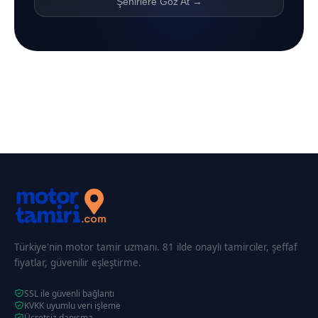
Şehirlere Göz At →
Türkiye'nin motor tamir uzmanı. 81 ilde onaylı tamirciler, şeffaf
fiyatlar, güvenilir eşleştirme.
SSL ile güvenli bağlantı
KVKK uyumlu veri işleme
Ücretsiz danışma