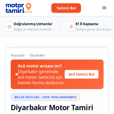
Tamirci Bul
Doğrulanmış Uzmanlar
81 İl Kapsama
Belge ve referans kontrolü
Türkiye geneli tam erişim
Anasayfa
›
Diyarbakır
Acil motor arızası mı?
Diyarbakır genelinde
Acil Tamirci Bul
acil motor tamircisi için
hemen formu doldurun.
BÖLGE NOTLARI · USTA YÖNLENDIRMESI
Diyarbakır Motor Tamiri