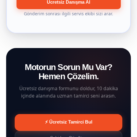
Ücretsiz Danışma Al
Gönderim sonrası ilgili servis ekibi sizi arar.
Motorun Sorun Mu Var?
Hemen Çözelim.
Ücretsiz danışma formunu doldur, 10 dakika
içinde alanında uzman tamirci seni arasın.
⚡ Ücretsiz Tamirci Bul