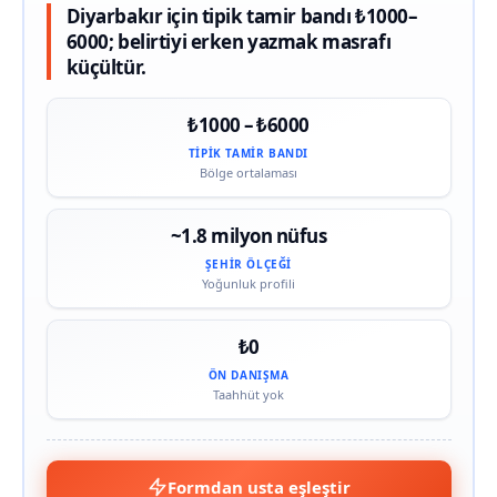
Diyarbakır için tipik tamir bandı ₺1000–
6000; belirtiyi erken yazmak masrafı
küçültür.
₺1000 – ₺6000
TIPIK TAMIR BANDI
Bölge ortalaması
~1.8 milyon nüfus
ŞEHIR ÖLÇEĞI
Yoğunluk profili
₺0
ÖN DANIŞMA
Taahhüt yok
Formdan usta eşleştir