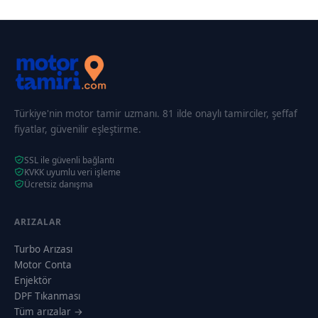
Türkiye'nin motor tamir uzmanı. 81 ilde onaylı tamirciler, şeffaf
fiyatlar, güvenilir eşleştirme.
SSL ile güvenli bağlantı
KVKK uyumlu veri işleme
Ücretsiz danışma
ARIZALAR
Turbo Arızası
Motor Conta
Enjektör
DPF Tıkanması
Tüm arızalar →