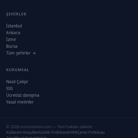
ŞEHIRLER
İstanbul
Ankara
İzmir
Bursa
Tüm şehirler →
KURUMSAL
Nasıl Çalışır
SSS
Ücretsiz danışma
Yasal metinler
© 2026 motortamiri.com — Tüm hakları saklıdır.
Kullanım Koşulları
Gizlilik Politikası
KVKK
Çerez Politikası
Aracılık ve Sorumluluk