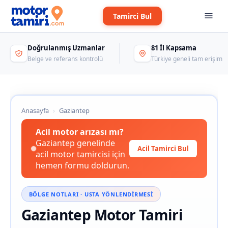
Tamirci Bul
Doğrulanmış Uzmanlar
81 İl Kapsama
Belge ve referans kontrolü
Türkiye geneli tam erişim
Anasayfa
›
Gaziantep
Acil motor arızası mı?
Gaziantep genelinde
Acil Tamirci Bul
acil motor tamircisi için
hemen formu doldurun.
BÖLGE NOTLARI · USTA YÖNLENDIRMESI
Gaziantep Motor Tamiri