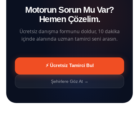
Motorun Sorun Mu Var?
Hemen Çözelim.
Ücretsiz danışma formunu doldur, 10 dakika
içinde alanında uzman tamirci seni arasın.
⚡ Ücretsiz Tamirci Bul
Şehirlere Göz At →