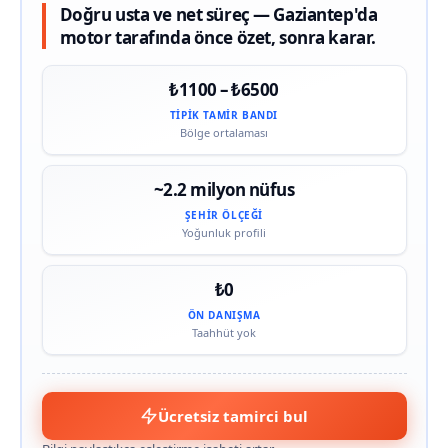
Doğru usta ve net süreç — Gaziantep'da
motor tarafında önce özet, sonra karar.
₺1100 – ₺6500
TIPIK TAMIR BANDI
Bölge ortalaması
~2.2 milyon nüfus
ŞEHIR ÖLÇEĞI
Yoğunluk profili
₺0
ÖN DANIŞMA
Taahhüt yok
Ücretsiz tamirci bul