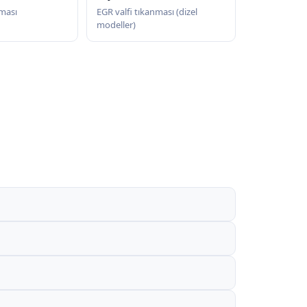
nması
EGR valfi tıkanması (dizel
modeller)