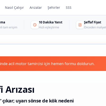
Nasıl Çalışır
Arızalar
Şehirler
SSS
sama
10 Dakika Yanıt
Şeffaf Fiyat
eli tam erişim
Hızlı eşleştirme
Önceden maliyet
inde acil motor tamircisi için hemen formu doldurun.
i Arızası
” çıkar; uyarı sönse de kök nedeni