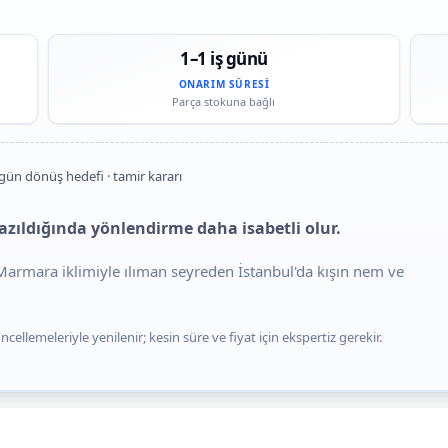
1–1 iş günü
ONARIM SÜRESI
Parça stokuna bağlı
 gün dönüş hedefi · tamir kararı
yazıldığında yönlendirme daha isabetli olur.
. Marmara iklimiyle ılıman seyreden İstanbul'da kışın nem ve
cellemeleriyle yenilenir; kesin süre ve fiyat için ekspertiz gerekir.