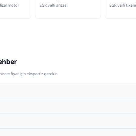
zel motor
EGR valfi arızası
EGR valfi tıka
ehber
s ve fiyat için ekspertiz gerekir.