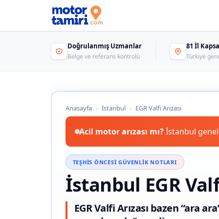
Doğrulanmış Uzmanlar
81 İl Kap
Belge ve referans kontrolü
Türkiye gen
Anasayfa
›
İstanbul
›
EGR Valfi Arızası
Acil motor arızası mı?
İstanbul genel
TEŞHIS ÖNCESI GÜVENLIK NOTLARI
İstanbul EGR Valf
EGR Valfi Arızası bazen “ara ara