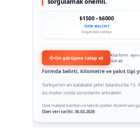
sorgulamak önemli.
₺1500 – ₺6000
TIPIK MALIYET
Ekspertizle netleşir
Kısa form · aynı
Ön görüşme talep et
size ait
Formda belirti, kilometre ve yakıt tipi 
Türkiye'nin en kalabalık şehri İstanbul'da 15
sis motor conta sorunlarını artırabilir.
Özet maliyet bantları ve teknik özetler düzenli veri gün
Özet veri tarihi: 30.03.2026