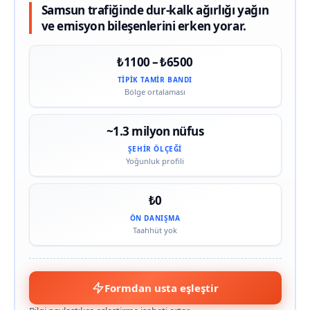
Samsun trafiğinde dur-kalk ağırlığı yağın
ve emisyon bileşenlerini erken yorar.
₺1100 – ₺6500
TIPIK TAMIR BANDI
Bölge ortalaması
~1.3 milyon nüfus
ŞEHIR ÖLÇEĞI
Yoğunluk profili
₺0
ÖN DANIŞMA
Taahhüt yok
Formdan usta eşleştir