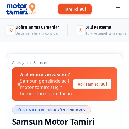
Tamirci Bul
Doğrulanmış Uzmanlar
81 İl Kapsama
Belge ve referans kontrolü
Türkiye geneli tam erişim
Anasayfa
›
Samsun
Acil motor arızası mı?
Samsun genelinde acil
Acil Tamirci Bul
motor tamircisi için
hemen formu doldurun.
BÖLGE NOTLARI · USTA YÖNLENDIRMESI
Samsun Motor Tamiri