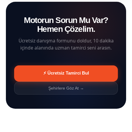
Motorun Sorun Mu Var?
Hemen Çözelim.
Ücretsiz danışma formunu doldur, 10 dakika
içinde alanında uzman tamirci seni arasın.
⚡ Ücretsiz Tamirci Bul
Şehirlere Göz At →