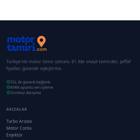
Türkiye'nin motor tamir uzmanı. 81 ilde onaylı tamirciler, şeffaf
fiyatlar, güvenilir eşleştirme.
SSL ile güvenli bağlantı
KVKK uyumlu veri işleme
Ücretsiz danışma
ARIZALAR
Turbo Arızası
Motor Conta
Enjektör