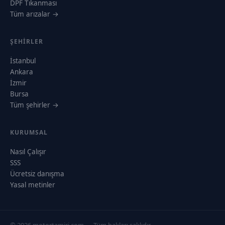
DPF Tıkanması
Tüm arızalar →
ŞEHIRLER
İstanbul
Ankara
İzmir
Bursa
Tüm şehirler →
KURUMSAL
Nasıl Çalışır
SSS
Ücretsiz danışma
Yasal metinler
© 2026 motortamiri.com — Tüm hakları saklıdır.