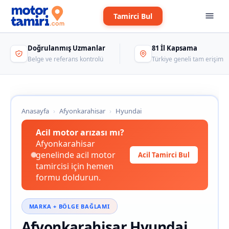
Tamirci Bul
Doğrulanmış Uzmanlar
81 İl Kapsama
Belge ve referans kontrolü
Türkiye geneli tam erişim
Anasayfa
›
Afyonkarahisar
›
Hyundai
Acil motor arızası mı?
Afyonkarahisar
genelinde acil motor
Acil Tamirci Bul
tamircisi için hemen
formu doldurun.
MARKA + BÖLGE BAĞLAMI
Afyonkarahisar Hyundai