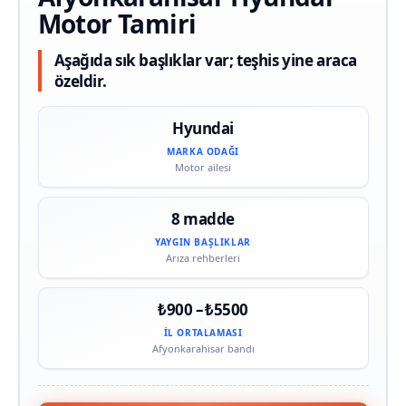
Motor Tamiri
Aşağıda sık başlıklar var; teşhis yine araca
özeldir.
Hyundai
MARKA ODAĞI
Motor ailesi
8 madde
YAYGIN BAŞLIKLAR
Arıza rehberleri
₺900 – ₺5500
İL ORTALAMASI
Afyonkarahisar bandı