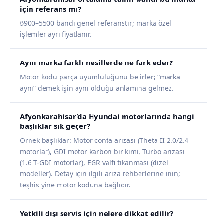
için referans mı?
₺900–5500 bandı genel referanstır; marka özel
işlemler ayrı fiyatlanır.
Aynı marka farklı nesillerde ne fark eder?
Motor kodu parça uyumluluğunu belirler; “marka
aynı” demek işin aynı olduğu anlamına gelmez.
Afyonkarahisar’da Hyundai motorlarında hangi
başlıklar sık geçer?
Örnek başlıklar: Motor conta arızası (Theta II 2.0/2.4
motorlar), GDI motor karbon birikimi, Turbo arızası
(1.6 T-GDI motorlar), EGR valfi tıkanması (dizel
modeller). Detay için ilgili arıza rehberlerine inin;
teşhis yine motor koduna bağlıdır.
Yetkili dışı servis için nelere dikkat edilir?