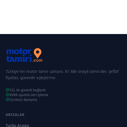
Türkiye'nin motor tamir uzmanı. 81 ilde onaylı tamirciler, şeffaf
fiyatlar, güvenilir eşleştirme.
SSL ile güvenli bağlantı
KVKK uyumlu veri işleme
Ücretsiz danışma
ARIZALAR
Turbo Arızası