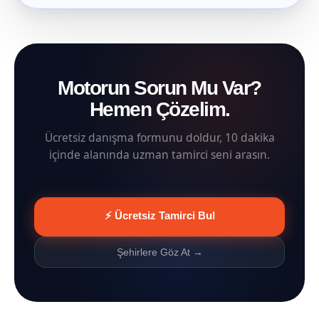
Motorun Sorun Mu Var?
Hemen Çözelim.
Ücretsiz danışma formunu doldur, 10 dakika
içinde alanında uzman tamirci seni arasın.
⚡ Ücretsiz Tamirci Bul
Şehirlere Göz At →