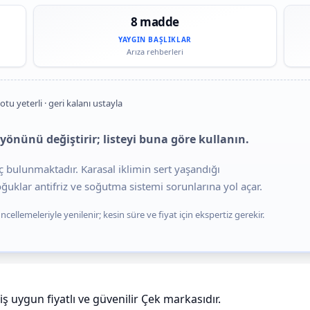
8 madde
YAYGIN BAŞLIKLAR
Arıza rehberleri
otu yeterli · geri kalanı ustayla
yönünü değiştirir; listeyi buna göre kullanın.
ç bulunmaktadır. Karasal iklimin sert yaşandığı
uklar antifriz ve soğutma sistemi sorunlarına yol açar.
cellemeleriyle yenilenir; kesin süre ve fiyat için ekspertiz gerekir.
 uygun fiyatlı ve güvenilir Çek markasıdır.