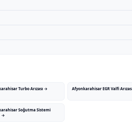
arahisar Turbo Arızası →
Afyonkarahisar EGR Valfi Arızas
karahisar Soğutma Sistemi
ı →