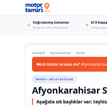
Doğrulanmış Uzmanlar
81 İl Kap
Belge ve referans kontrolü
Türkiye gen
Anasayfa
›
Afyonkarahisar
›
Skoda
Acil motor arızası mı?
Afyonkarahisar
MARKA + BÖLGE BAĞLAMI
Afyonkarahisar 
Aşağıda sık başlıklar var; teşhis