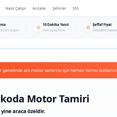
Nasıl Çalışır
Arızalar
Şehirler
SSS
sama
10 Dakika Yanıt
Şeffaf Fiyat
eli tam erişim
Hızlı eşleştirme
Önceden maliyet
 genelinde acil motor tamircisi için hemen formu doldurun
Skoda Motor Tamiri
 yine araca özeldir.