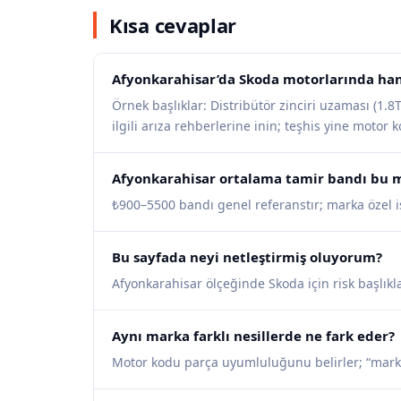
Kısa cevaplar
Afyonkarahisar’da Skoda motorlarında hang
Örnek başlıklar: Distribütör zinciri uzaması (1.8T
ilgili arıza rehberlerine inin; teşhis yine motor 
Afyonkarahisar ortalama tamir bandı bu m
₺900–5500 bandı genel referanstır; marka özel işl
Bu sayfada neyi netleştirmiş oluyorum?
Afyonkarahisar ölçeğinde Skoda için risk başlıkla
Aynı marka farklı nesillerde ne fark eder?
Motor kodu parça uyumluluğunu belirler; “mark