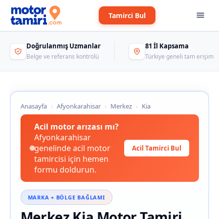
Tamirci Bul
Doğrulanmış Uzmanlar
81 İl Kapsama
Belge ve referans kontrolü
Türkiye geneli tam erişim
Anasayfa
›
Afyonkarahisar
›
Merkez
›
Kia
Acil motor arızası mı?
Afyonkarahisar
genelinde acil motor
Acil Tamirci Bul
tamircisi için hemen
formu doldurun.
MARKA + BÖLGE BAĞLAMI
Merkez Kia Motor Tamiri