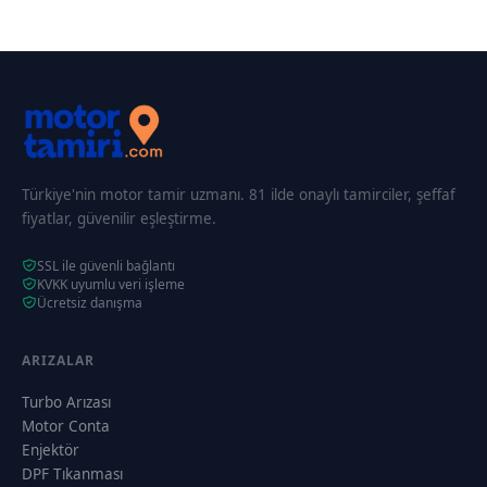
Türkiye'nin motor tamir uzmanı. 81 ilde onaylı tamirciler, şeffaf
fiyatlar, güvenilir eşleştirme.
SSL ile güvenli bağlantı
KVKK uyumlu veri işleme
Ücretsiz danışma
ARIZALAR
Turbo Arızası
Motor Conta
Enjektör
DPF Tıkanması