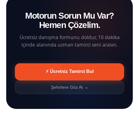
Motorun Sorun Mu Var?
Hemen Çözelim.
Ücretsiz danışma formunu doldur, 10 dakika
içinde alanında uzman tamirci seni arasın.
⚡ Ücretsiz Tamirci Bul
Şehirlere Göz At →