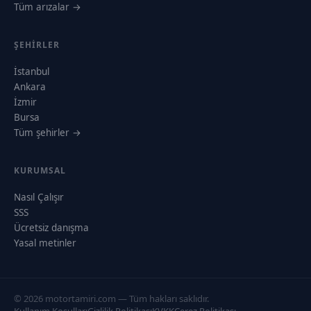
Tüm arızalar →
ŞEHIRLER
İstanbul
Ankara
İzmir
Bursa
Tüm şehirler →
KURUMSAL
Nasıl Çalışır
SSS
Ücretsiz danışma
Yasal metinler
© 2026 motortamiri.com — Tüm hakları saklıdır.
Kullanım Koşulları
Gizlilik Politikası
KVKK
Çerez Politikası