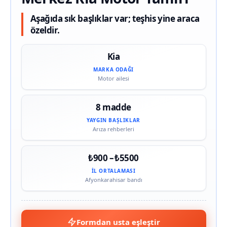
Aşağıda sık başlıklar var; teşhis yine araca
özeldir.
Kia
MARKA ODAĞI
Motor ailesi
8 madde
YAYGIN BAŞLIKLAR
Arıza rehberleri
₺900 – ₺5500
İL ORTALAMASI
Afyonkarahisar bandı
Formdan usta eşleştir