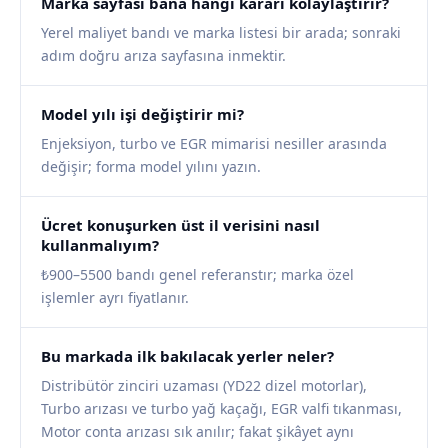
Marka sayfası bana hangi kararı kolaylaştırır?
Yerel maliyet bandı ve marka listesi bir arada; sonraki
adım doğru arıza sayfasına inmektir.
Model yılı işi değiştirir mi?
Enjeksiyon, turbo ve EGR mimarisi nesiller arasında
değişir; forma model yılını yazın.
Ücret konuşurken üst il verisini nasıl
kullanmalıyım?
₺900–5500 bandı genel referanstır; marka özel
işlemler ayrı fiyatlanır.
Bu markada ilk bakılacak yerler neler?
Distribütör zinciri uzaması (YD22 dizel motorlar),
Turbo arızası ve turbo yağ kaçağı, EGR valfi tıkanması,
Motor conta arızası sık anılır; fakat şikâyet aynı