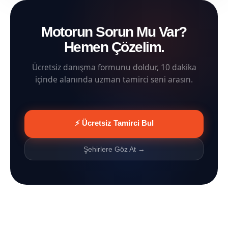
Motorun Sorun Mu Var?
Hemen Çözelim.
Ücretsiz danışma formunu doldur, 10 dakika
içinde alanında uzman tamirci seni arasın.
⚡ Ücretsiz Tamirci Bul
Şehirlere Göz At →