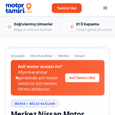
Tamirci Bul
Doğrulanmış Uzmanlar
81 İl Kapsama
Belge ve referans kontrolü
Türkiye geneli tam erişim
Anasayfa
›
Afyonkarahisar
›
Merkez
›
Nissan
Acil motor arızası mı?
Afyonkarahisar
genelinde acil motor
Acil Tamirci Bul
tamircisi için hemen
formu doldurun.
MARKA + BÖLGE BAĞLAMI
Merkez Nissan Motor