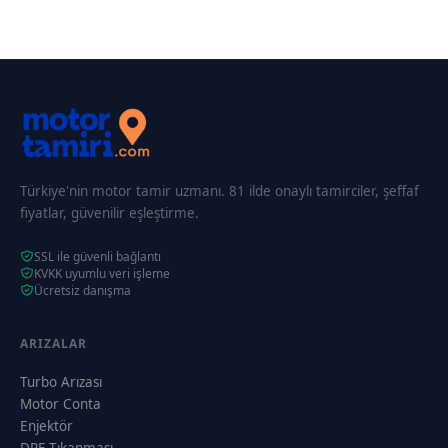
Türkiye'nin motor tamir uzmanı. 81 ilde onaylı tamirciler, şeffaf
fiyatlar, güvenilir eşleştirme.
SSL ile güvenli bağlantı
KVKK uyumlu veri işleme
Ücretsiz danışma
ARIZALAR
Turbo Arızası
Motor Conta
Enjektör
DPF Tıkanması