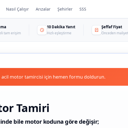
Nasıl Çalışır
Arızalar
Şehirler
SSS
sama
10 Dakika Yanıt
Şeffaf Fiyat
eli tam erişim
Hızlı eşleştirme
Önceden maliyet
 acil motor tamircisi için hemen formu doldurun.
or Tamiri
çinde bile motor koduna göre değişir;