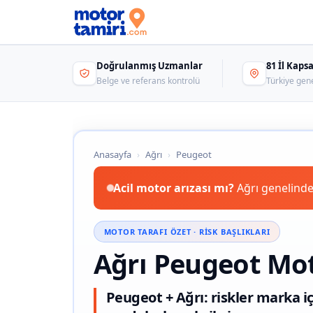
Doğrulanmış Uzmanlar
81 İl Kap
Belge ve referans kontrolü
Türkiye gen
Anasayfa
›
Ağrı
›
Peugeot
Acil motor arızası mı?
Ağrı genelinde
MOTOR TARAFI ÖZET · RISK BAŞLIKLARI
Ağrı Peugeot Mot
Peugeot + Ağrı: riskler marka i