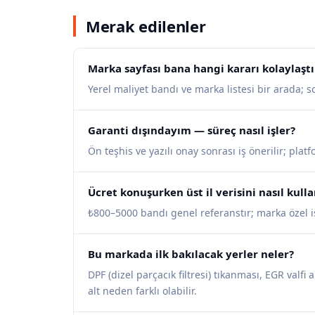
Merak edilenler
Marka sayfası bana hangi kararı kolaylaştı
Yerel maliyet bandı ve marka listesi bir arada; 
Garanti dışındayım — süreç nasıl işler?
Ön teşhis ve yazılı onay sonrası iş önerilir; pla
Ücret konuşurken üst il verisini nasıl kul
₺800–5000 bandı genel referanstır; marka özel işl
Bu markada ilk bakılacak yerler neler?
DPF (dizel parçacık filtresi) tıkanması, EGR valfi 
alt neden farklı olabilir.