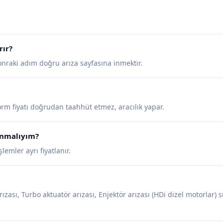
rır?
sonraki adım doğru arıza sayfasına inmektir.
tform fiyatı doğrudan taahhüt etmez, aracılık yapar.
lanmalıyım?
emler ayrı fiyatlanır.
arızası, Turbo aktuatör arızası, Enjektör arızası (HDi dizel motorlar) s