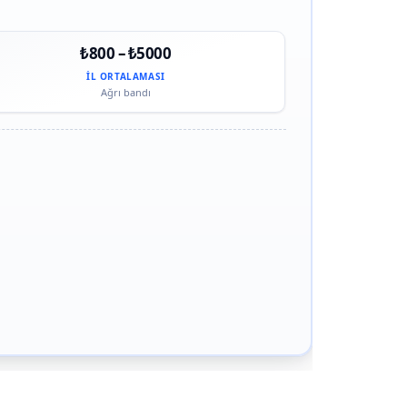
₺800 – ₺5000
İL ORTALAMASI
Ağrı bandı