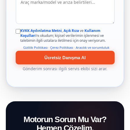
KVKK Aydınlatma Metni
,
Açık Rıza
ve
Kullanım
Koşulları
’nı okudum; kişisel verilerimin işlenmesi ve
talebimin ilgili ustalara iletilmesi için onay veriyorum.
Gizlilik Politikası
·
Çerez Politikası
·
Aracılık ve sorumluluk
Ücretsiz Danışma Al
Gönderim sonrası ilgili servis ekibi sizi arar.
Motorun Sorun Mu Var?
Hemen Çözelim.