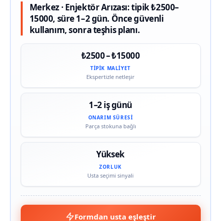
Merkez · Enjektör Arızası: tipik ₺2500–
15000, süre 1–2 gün. Önce güvenli
kullanım, sonra teşhis planı.
₺2500 – ₺15000
TIPIK MALIYET
Ekspertizle netleşir
1–2 iş günü
ONARIM SÜRESI
Parça stokuna bağlı
Yüksek
ZORLUK
Usta seçimi sinyali
Formdan usta eşleştir