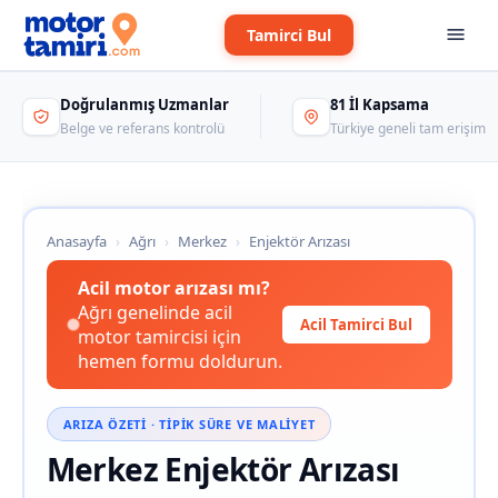
Tamirci Bul
Doğrulanmış Uzmanlar
81 İl Kapsama
Belge ve referans kontrolü
Türkiye geneli tam erişim
Anasayfa
›
Ağrı
›
Merkez
›
Enjektör Arızası
Acil motor arızası mı?
Ağrı genelinde acil
Acil Tamirci Bul
motor tamircisi için
hemen formu doldurun.
ARIZA ÖZETI · TIPIK SÜRE VE MALIYET
Merkez Enjektör Arızası