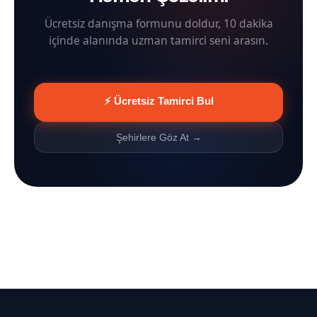
Ücretsiz danışma formunu doldur, 10 dakika
içinde alanında uzman tamirci seni arasın.
⚡ Ücretsiz Tamirci Bul
Şehirlere Göz At →