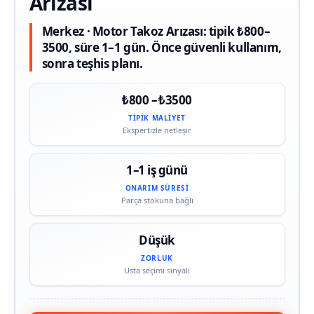
Arızası
Merkez · Motor Takoz Arızası: tipik ₺800–
3500, süre 1–1 gün. Önce güvenli kullanım,
sonra teşhis planı.
₺800 – ₺3500
TIPIK MALIYET
Ekspertizle netleşir
1–1 iş günü
ONARIM SÜRESI
Parça stokuna bağlı
Düşük
ZORLUK
Usta seçimi sinyali