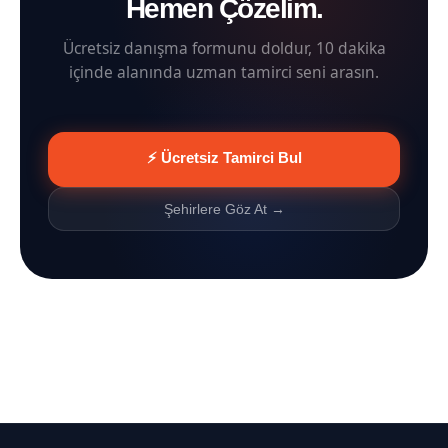
Hemen Çözelim.
Ücretsiz danışma formunu doldur, 10 dakika
içinde alanında uzman tamirci seni arasın.
⚡ Ücretsiz Tamirci Bul
Şehirlere Göz At →