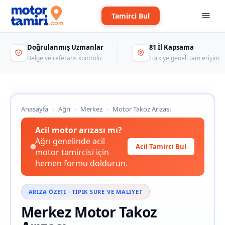
Tamirci Bul
Doğrulanmış Uzmanlar
81 İl Kapsama
Belge ve referans kontrolü
Türkiye geneli tam erişim
Anasayfa
›
Ağrı
›
Merkez
›
Motor Takoz Arızası
Acil motor arızası mı?
Ağrı genelinde acil
Acil Tamirci Bul
motor tamircisi için
hemen formu doldurun.
ARIZA ÖZETI · TIPIK SÜRE VE MALIYET
Merkez Motor Takoz