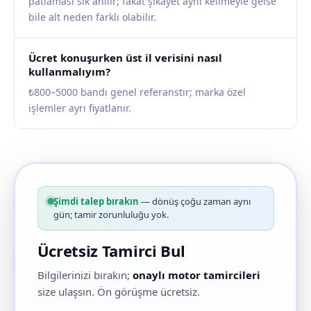
patlaması sık anılır; fakat şikâyet aynı kelimeyle gelse
bile alt neden farklı olabilir.
Ücret konuşurken üst il verisini nasıl
kullanmalıyım?
₺800–5000 bandı genel referanstır; marka özel
işlemler ayrı fiyatlanır.
Şimdi talep bırakın
— dönüş çoğu zaman aynı
gün; tamir zorunluluğu yok.
Ücretsiz Tamirci Bul
Bilgilerinizi bırakın;
onaylı motor tamircileri
size ulaşsın. Ön görüşme ücretsiz.