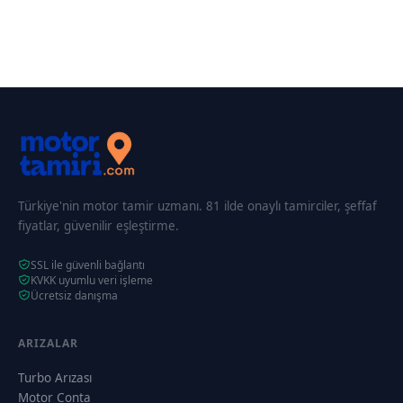
Türkiye'nin motor tamir uzmanı. 81 ilde onaylı tamirciler, şeffaf
fiyatlar, güvenilir eşleştirme.
SSL ile güvenli bağlantı
KVKK uyumlu veri işleme
Ücretsiz danışma
ARIZALAR
Turbo Arızası
Motor Conta