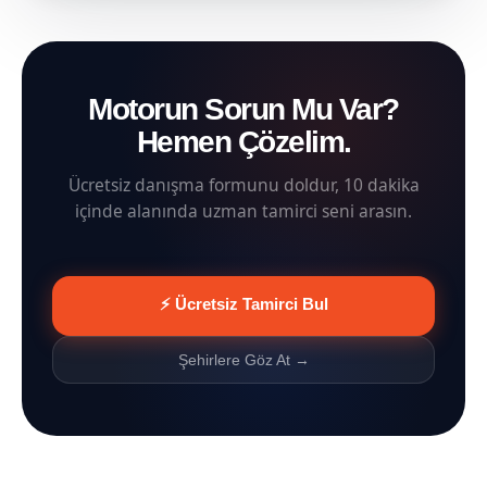
Motorun Sorun Mu Var?
Hemen Çözelim.
Ücretsiz danışma formunu doldur, 10 dakika
içinde alanında uzman tamirci seni arasın.
⚡ Ücretsiz Tamirci Bul
Şehirlere Göz At →