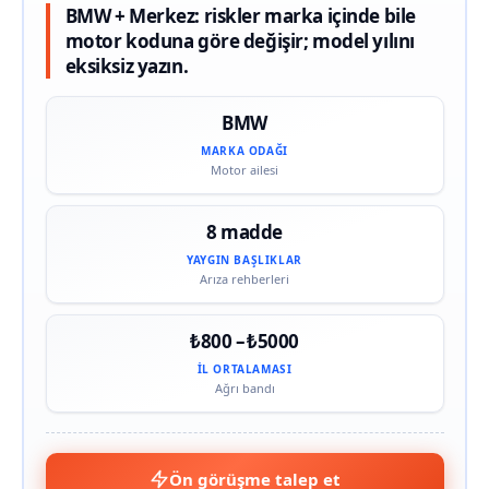
BMW + Merkez: riskler marka içinde bile
motor koduna göre değişir; model yılını
eksiksiz yazın.
BMW
MARKA ODAĞI
Motor ailesi
8 madde
YAYGIN BAŞLIKLAR
Arıza rehberleri
₺800 – ₺5000
İL ORTALAMASI
Ağrı bandı
Ön görüşme talep et