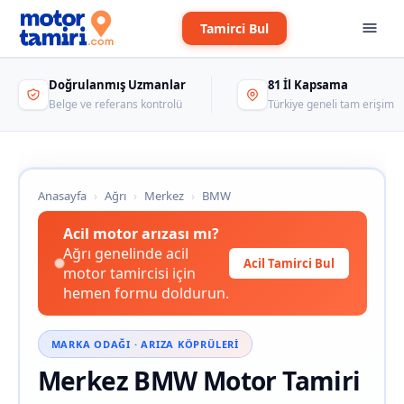
Tamirci Bul
Doğrulanmış Uzmanlar
81 İl Kapsama
Belge ve referans kontrolü
Türkiye geneli tam erişim
Anasayfa
›
Ağrı
›
Merkez
›
BMW
Acil motor arızası mı?
Ağrı genelinde acil
Acil Tamirci Bul
motor tamircisi için
hemen formu doldurun.
MARKA ODAĞI · ARIZA KÖPRÜLERI
Merkez BMW Motor Tamiri