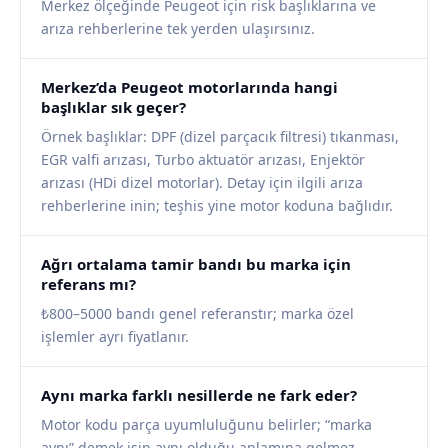
Merkez ölçeğinde Peugeot için risk başlıklarına ve
arıza rehberlerine tek yerden ulaşırsınız.
Merkez’da Peugeot motorlarında hangi
başlıklar sık geçer?
Örnek başlıklar: DPF (dizel parçacık filtresi) tıkanması,
EGR valfi arızası, Turbo aktuatör arızası, Enjektör
arızası (HDi dizel motorlar). Detay için ilgili arıza
rehberlerine inin; teşhis yine motor koduna bağlıdır.
Ağrı ortalama tamir bandı bu marka için
referans mı?
₺800–5000 bandı genel referanstır; marka özel
işlemler ayrı fiyatlanır.
Aynı marka farklı nesillerde ne fark eder?
Motor kodu parça uyumluluğunu belirler; “marka
aynı” demek işin aynı olduğu anlamına gelmez.