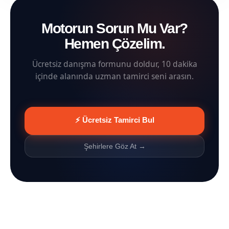
Motorun Sorun Mu Var?
Hemen Çözelim.
Ücretsiz danışma formunu doldur, 10 dakika
içinde alanında uzman tamirci seni arasın.
⚡ Ücretsiz Tamirci Bul
Şehirlere Göz At →