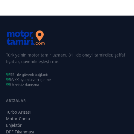
Türkiye'nin motor tamir uzmanı. 81 ilde onaylı tamirciler, şeffaf
fiyatlar, güvenilir eşleştirme.
SSL ile güvenli bağlantı
KVKK uyumlu veri işleme
Ücretsiz danışma
ARIZALAR
Turbo Arızası
Motor Conta
Enjektör
DPF Tıkanması