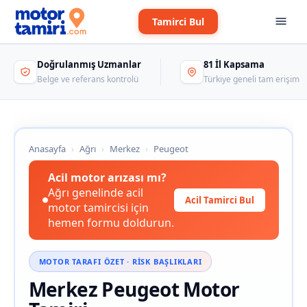
Tamirci Bul
Doğrulanmış Uzmanlar
81 İl Kapsama
Belge ve referans kontrolü
Türkiye geneli tam erişim
Anasayfa
›
Ağrı
›
Merkez
›
Peugeot
Acil motor arızası mı?
Ağrı genelinde acil
Acil Tamirci Bul
motor tamircisi için
hemen formu doldurun.
MOTOR TARAFI ÖZET · RISK BAŞLIKLARI
Merkez Peugeot Motor