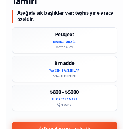
Tamiri
Aşağıda sık başlıklar var; teşhis yine araca
özeldir.
Peugeot
MARKA ODAĞI
Motor ailesi
8 madde
YAYGIN BAŞLIKLAR
Arıza rehberleri
₺800 – ₺5000
İL ORTALAMASI
Ağrı bandı
Formdan usta eşleştir