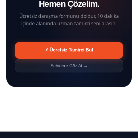
Hemen Çözelim.
Ücretsiz danışma formunu doldur, 10 dakika
içinde alanında uzman tamirci seni arasın.
⚡ Ücretsiz Tamirci Bul
Şehirlere Göz At →