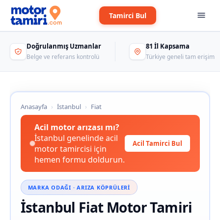
Tamirci Bul
Doğrulanmış Uzmanlar
81 İl Kapsama
Belge ve referans kontrolü
Türkiye geneli tam erişim
Anasayfa
›
İstanbul
›
Fiat
Acil motor arızası mı?
İstanbul genelinde acil
Acil Tamirci Bul
motor tamircisi için
hemen formu doldurun.
MARKA ODAĞI · ARIZA KÖPRÜLERI
İstanbul Fiat Motor Tamiri