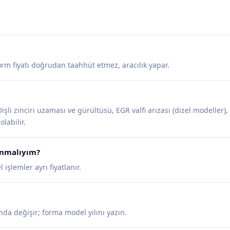
tform fiyatı doğrudan taahhüt etmez, aracılık yapar.
şli zinciri uzaması ve gürültüsü, EGR valfi arızası (dizel modeller), 
olabilir.
lanmalıyım?
şlemler ayrı fiyatlanır.
nda değişir; forma model yılını yazın.