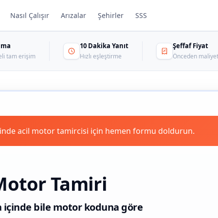
Nasıl Çalışır
Arızalar
Şehirler
SSS
sama
10 Dakika Yanıt
Şeffaf Fiyat
eli tam erişim
Hızlı eşleştirme
Önceden maliyet
inde acil motor tamircisi için hemen formu doldurun.
Motor Tamiri
a içinde bile motor koduna göre