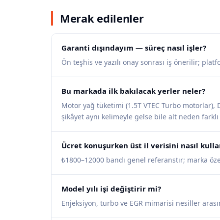
Merak edilenler
Garanti dışındayım — süreç nasıl işler?
Ön teşhis ve yazılı onay sonrası iş önerilir; pla
Bu markada ilk bakılacak yerler neler?
Motor yağ tüketimi (1.5T VTEC Turbo motorlar), Di
şikâyet aynı kelimeyle gelse bile alt neden farklı 
Ücret konuşurken üst il verisini nasıl kul
₺1800–12000 bandı genel referanstır; marka özel i
Model yılı işi değiştirir mi?
Enjeksiyon, turbo ve EGR mimarisi nesiller arası