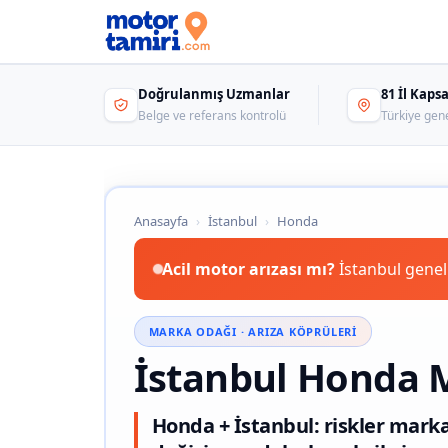
Doğrulanmış Uzmanlar
81 İl Kap
Belge ve referans kontrolü
Türkiye gen
Anasayfa
›
İstanbul
›
Honda
Acil motor arızası mı?
İstanbul genel
MARKA ODAĞI · ARIZA KÖPRÜLERI
İstanbul Honda 
Honda + İstanbul: riskler mark