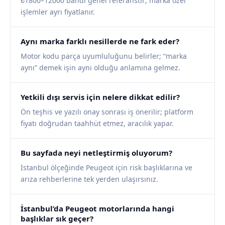
₺1800–12000 bandı genel referanstır; marka özel
işlemler ayrı fiyatlanır.
Aynı marka farklı nesillerde ne fark eder?
Motor kodu parça uyumluluğunu belirler; “marka
aynı” demek işin aynı olduğu anlamına gelmez.
Yetkili dışı servis için nelere dikkat edilir?
Ön teşhis ve yazılı onay sonrası iş önerilir; platform
fiyatı doğrudan taahhüt etmez, aracılık yapar.
Bu sayfada neyi netleştirmiş oluyorum?
İstanbul ölçeğinde Peugeot için risk başlıklarına ve
arıza rehberlerine tek yerden ulaşırsınız.
İstanbul’da Peugeot motorlarında hangi
başlıklar sık geçer?