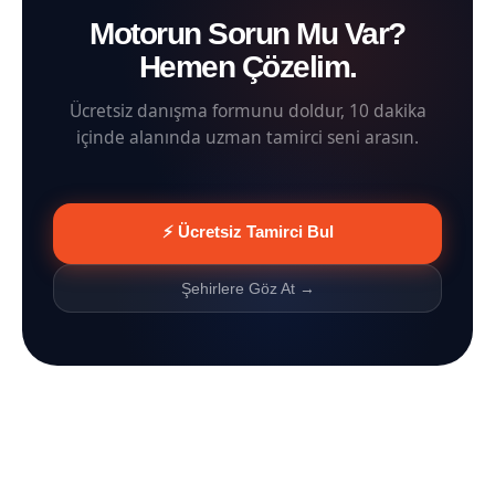
Motorun Sorun Mu Var?
Hemen Çözelim.
Ücretsiz danışma formunu doldur, 10 dakika
içinde alanında uzman tamirci seni arasın.
⚡ Ücretsiz Tamirci Bul
Şehirlere Göz At →