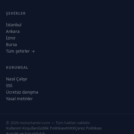
ŞEHIRLER
İstanbul
Ankara
İzmir
Bursa
Tüm şehirler →
KURUMSAL
Nasıl Çalışır
SSS
Ücretsiz danışma
Yasal metinler
© 2026 motortamiri.com — Tüm hakları saklıdır.
Kullanım Koşulları
Gizlilik Politikası
KVKK
Çerez Politikası
Aracılık ve Sorumluluk