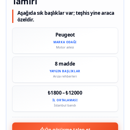
Tamiri
Aşağıda sık başlıklar var; teşhis yine araca
özeldir.
Peugeot
MARKA ODAĞI
Motor ailesi
8 madde
YAYGIN BAŞLIKLAR
Arıza rehberleri
₺1800 – ₺12000
İL ORTALAMASI
İstanbul bandı
Ön görüşme talep et