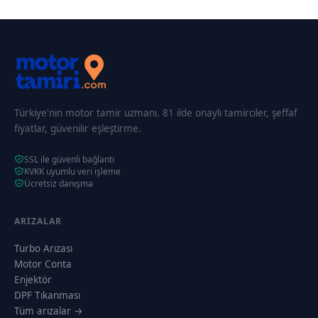
Türkiye'nin motor tamir uzmanı. 81 ilde onaylı tamirciler, şeffaf
fiyatlar, güvenilir eşleştirme.
SSL ile güvenli bağlantı
KVKK uyumlu veri işleme
Ücretsiz danışma
ARIZALAR
Turbo Arızası
Motor Conta
Enjektör
DPF Tıkanması
Tüm arızalar →