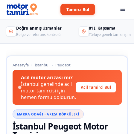
Tamirci Bul
Doğrulanmış Uzmanlar
81 İl Kapsama
Belge ve referans kontrolü
Türkiye geneli tam erişim
Anasayfa
›
İstanbul
›
Peugeot
Acil motor arızası mı?
İstanbul genelinde acil
Acil Tamirci Bul
motor tamircisi için
hemen formu doldurun.
MARKA ODAĞI · ARIZA KÖPRÜLERI
İstanbul Peugeot Motor