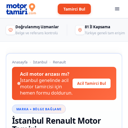
Tamirci Bul
Doğrulanmış Uzmanlar
81 İl Kapsama
Belge ve referans kontrolü
Türkiye geneli tam erişim
Anasayfa
›
İstanbul
›
Renault
Acil motor arızası mı?
İstanbul genelinde acil
Acil Tamirci Bul
motor tamircisi için
hemen formu doldurun.
MARKA + BÖLGE BAĞLAMI
İstanbul Renault Motor