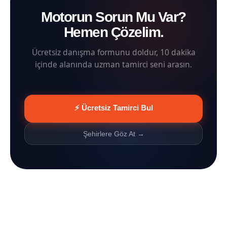
Motorun Sorun Mu Var?
Hemen Çözelim.
Ücretsiz danışma formunu doldur, 10 dakika
içinde alanında uzman tamirci seni arasın.
⚡ Ücretsiz Tamirci Bul
Şehirlere Göz At →