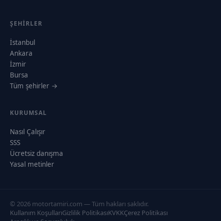
ŞEHIRLER
İstanbul
Ankara
İzmir
Bursa
Tüm şehirler →
KURUMSAL
Nasıl Çalışır
SSS
Ücretsiz danışma
Yasal metinler
© 2026 motortamiri.com — Tüm hakları saklıdır.
Kullanım Koşulları
Gizlilik Politikası
KVKK
Çerez Politikası