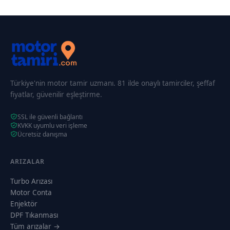
Türkiye'nin motor tamir uzmanı. 81 ilde onaylı tamirciler, şeffaf
fiyatlar, güvenilir eşleştirme.
SSL ile güvenli bağlantı
KVKK uyumlu veri işleme
Ücretsiz danışma
ARIZALAR
Turbo Arızası
Motor Conta
Enjektör
DPF Tıkanması
Tüm arızalar →