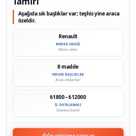
Tamiri
Aşağıda sık başlıklar var; teşhis yine araca
özeldir.
Renault
MARKA ODAĞI
Motor ailesi
8 madde
YAYGIN BAŞLIKLAR
Arıza rehberleri
₺1800 – ₺12000
İL ORTALAMASI
İstanbul bandı
Ön görüşme talep et