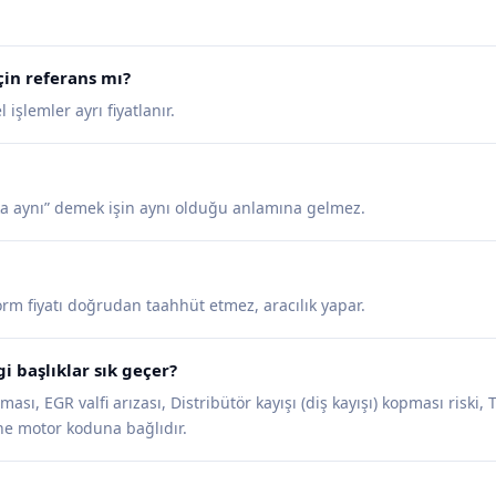
in referans mı?
şlemler ayrı fiyatlanır.
a aynı” demek işin aynı olduğu anlamına gelmez.
tform fiyatı doğrudan taahhüt etmez, aracılık yapar.
 başlıklar sık geçer?
anması, EGR valfi arızası, Distribütör kayışı (diş kayışı) kopması risk
yine motor koduna bağlıdır.