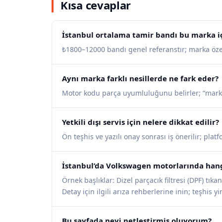
Kısa cevaplar
İstanbul ortalama tamir bandı bu marka iç
₺1800–12000 bandı genel referanstır; marka özel i
Aynı marka farklı nesillerde ne fark eder?
Motor kodu parça uyumluluğunu belirler; “mark
Yetkili dışı servis için nelere dikkat edilir?
Ön teşhis ve yazılı onay sonrası iş önerilir; pla
İstanbul’da Volkswagen motorlarında hangi
Örnek başlıklar: Dizel parçacık filtresi (DPF) tık
Detay için ilgili arıza rehberlerine inin; teşhis 
Bu sayfada neyi netleştirmiş oluyorum?