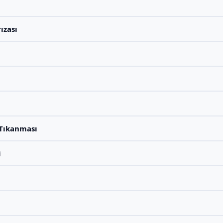
ızası
 Tıkanması
i