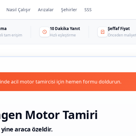
Nasıl Çalışır
Arızalar
Şehirler
SSS
sama
10 Dakika Yanıt
Şeffaf Fiyat
eli tam erişim
Hızlı eşleştirme
Önceden maliyet
inde acil motor tamircisi için hemen formu doldurun.
agen Motor Tamiri
 yine araca özeldir.