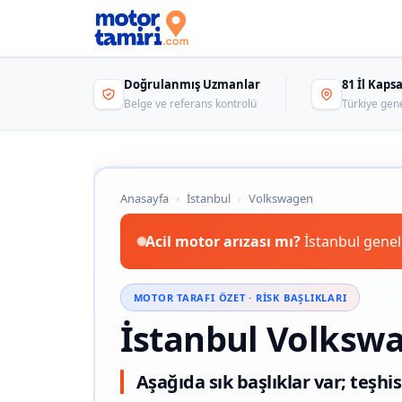
Doğrulanmış Uzmanlar
81 İl Kap
Belge ve referans kontrolü
Türkiye gen
Anasayfa
›
İstanbul
›
Volkswagen
Acil motor arızası mı?
İstanbul genel
MOTOR TARAFI ÖZET · RISK BAŞLIKLARI
İstanbul Volksw
Aşağıda sık başlıklar var; teşhis